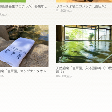
19薬膳養生プログラム】参加申し
リユース米袋エコバッグ（桑田米）
¥1,200
(税込)
0
(税込)
天然温泉「岩戸屋」入浴回数券（10枚
温泉「岩戸屋」オリジナルタオル
綴り）
税込)
¥6,000
(税込)