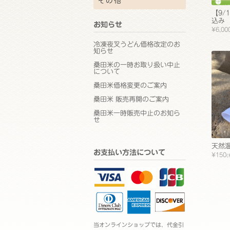
その他
【9/
込み
お知らせ
¥6,00
冷凍夜叉うどん価格改定のお
知らせ
桑田米の一時お取り扱い中止
について
桑田米価格変更のご案内
桑田米 販売再開のご案内
桑田米一時販売中止のお知ら
せ
天然
お支払い方法について
¥150
(
当オンラインショップでは、代金引