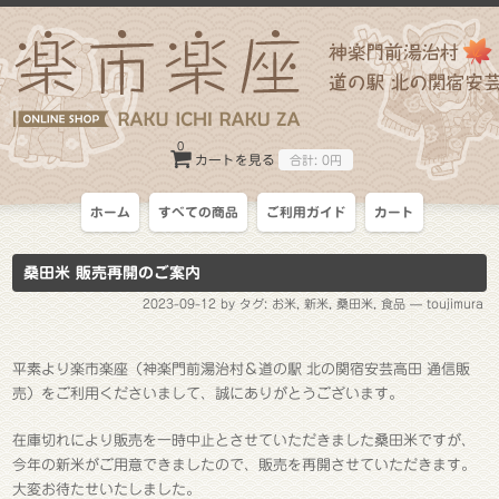
0
カートを見る
合計:
0円
ホーム
すべての商品
ご利用ガイド
カート
桑田米 販売再開のご案内
2023-09-12
by タグ:
お米
,
新米
,
桑田米
,
食品
— toujimura
平素より楽市楽座（神楽門前湯治村＆道の駅 北の関宿安芸高田 通信販
売）をご利用くださいまして、誠にありがとうございます。
在庫切れにより販売を一時中止とさせていただきました桑田米ですが、
今年の新米がご用意できましたので、販売を再開させていただきます。
大変お待たせいたしました。