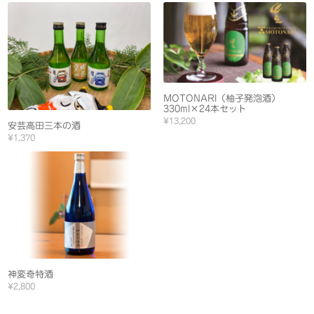
MOTONARI（柚子発泡酒）
330ml×24本セット
¥13,200
安芸高田三本の酒
¥1,370
神変奇特酒
¥2,800